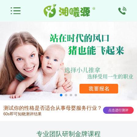
首
页
小
儿
产
推
后
催
拿
康
乳
月
培
复
师
嫂
师
测试你的性格是否适合从事母婴服务行业？
点击进行测评
60s即可知晓测评结果
训
培
培
培
资
特
专业团队研制金牌课程