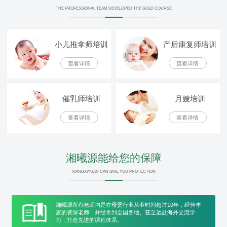
训
训
训
力
色
小
THE PROFESSIONAL TEAM DEVELOPED THE GOLD COURSE
量
优
儿
各
小儿推拿师培训
产后康复师培训
查看详情
查看详情
势
推
地
关
催乳师培训
月嫂培训
拿
加
于
查看详情
查看详情
加
盟
湘
湘曦源能给您的保障
盟
商
曦
XIANGXIYUAN CAN GIVE YOU PROTECTION
源
湘曦源所有老师均是在母婴行业从业时间超过10年，经验丰
富的资深老师，并经常到全国各地、甚至远赴海外交流学
习，打造先进的课程体系。